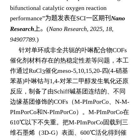
bifunctional catalytic oxygen reaction
performance”
为题发表在
SCI
一区期刊
Nano
Research
上。
(
Nano Research, 2025, 18,
94907789.
)
针对单环或非全共轭的卟啉配合物
COFs
催化剂材料存在的热稳定性差等问题，本工
作通过
RuCl
催化
meso-5,10,15,20-
四
(4-
硝基
3
苯基
)
卟啉钴与
1,4-
对苯二甲醇发生氧化还原
反应，制备了由
Schiff
碱基团连结的、不同
边缘基团修饰的
COFs
（
M-PImPorCo
、
N-M-
PImPorCo
和
N-PImPorCo
）。
M-PImPorCo
在
610℃
以下不失重。把
M-PImPorCo
固载到三
维石墨烯（
3D-G
）表面、
600℃
活化得到催