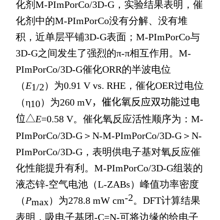
化剂
M-PImPorCo/3D-G
，实验结果表明，催
化剂中的
M-PImPorCo
没有分解、没有堆
积，近单层平铺
3D-G
表面；
M-PImPorCo
与
3D-G
之间发生了强烈的
π
-
π
相互作用。
M-
PImPorCo/3D-G
催化
ORR
的半波电位
（
E
）为
0.91 V vs. RHE
，催化
OER
过电位
1/2
（
η
）为
260 mV
，催化氧反应双功能过电
10
位
△
E
=0.58 V
。催化氧反应活性顺序为：
M-
PImPorCo/3D-G
＞
N-M-PImPorCo/3D-G
＞
N-
PImPorCo/3D-G
，表明供电子基对氧反应催
化性能提升有利。
M-PImPorCo/3D-G
组装的
液态锌
-
空气电池（
L-ZABs
）峰值功率密度
-2
（
P
）为
278.8 mW cm
。
DFT
计算结果
max
表明，吸电子基团
-C=N-
可将边缘的给电子