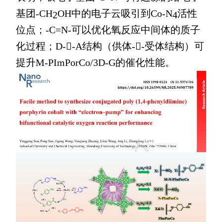
基团
-CH
OH
中的电子云吸引到
Co-N
活性
2
4
位点；
-C=N-
可以优化氧反应中间体的质子
化过程；
D--A
结构（供体
--
受体结构）可
提升
M-PImPorCo/3D-G
的催化性能。