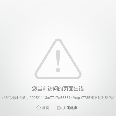
威廉希尔williamhill-亚洲官方（中文网站）
：访问地址无效，2025/1113/c7717a553814/http:/7735找不到对应的
首页
关闭此页