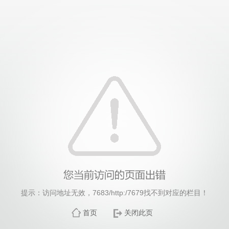
威廉希尔williamhill-亚洲官方（中文网站）
提示：访问地址无效，7683/http:/7679找不到对应的栏目！
首页
关闭此页