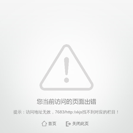
威廉希尔williamhill-亚洲官方（中文网站）
提示：访问地址无效，7683/http:/xkjs找不到对应的栏目！
首页
关闭此页